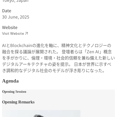
Date
30 June, 2025
Website
V
i
s
i
t
W
e
b
s
i
t
e
↗
V
i
s
i
t
W
e
b
s
i
t
e
↗
AIとBlockchainの進化を軸に、精神文化とテクノロジーの
融合を探る議論が展開された。 登壇者らは「Zen AI」概念
を手がかりに、倫理・環境・社会的信頼を兼ね備えた新しい
デジタルアーキテクチャの姿を提示。 日本が世界に示すべ
き調和的なデジタル社会のモデルが浮き彫りになった。
Agenda
Opening Session
Opening Remarks