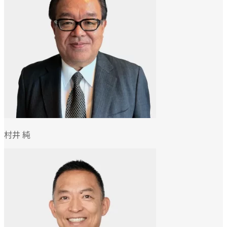
Event organizer
村井 純
e
v
e
n
t
@
g
a
r
a
g
e
.
c
o
.
j
p
Questions? Email us at:
e
v
e
n
t
@
g
a
r
a
g
e
.
c
o
.
j
p
d
g
-
c
c
@
g
a
r
a
g
e
.
c
o
.
j
p
Contact PR:
d
g
-
c
c
@
g
a
r
a
g
e
.
c
o
.
j
p